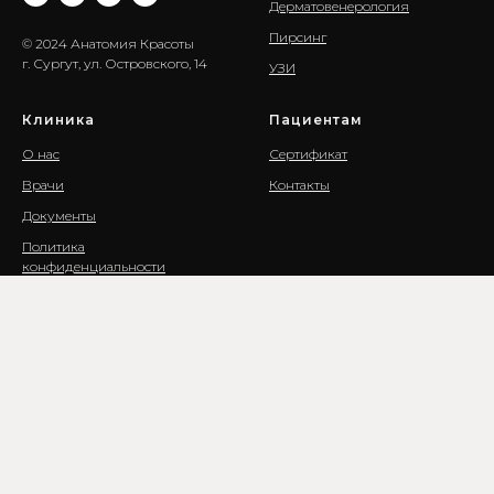
Дерматовенерология
Пирсинг
© 2024 Анатомия Красоты
г. Сургут, ул. Островского, 14
УЗИ
Клиника
Пациентам
О нас
Сертификат
Врачи
Контакты
Документы
Политика
конфиденциальности
Пользовательское соглашение
Политика в отношении cookie